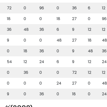
72
0
96
0
36
6
12
18
0
0
18
27
0
96
36
48
36
6
9
12
12
9
0
0
48
27
18
48
0
18
36
0
9
48
36
54
12
24
6
9
12
24
0
36
0
0
72
12
12
0
0
0
24
27
0
48
9
0
36
0
18
0
24