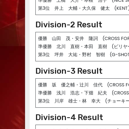
準優勝 土橋 大介・本根 浩子 (NICE SH
第3位 井上 大輔・大久保 健太 (KENT
Division-2 Result
優勝 山田 茂・安井 隆詞 (CROSS FOR
準優勝 北川 直樹・本田 直樹 (ビリヤー
第3位 坪井 大祐・野村 智樹 (G-SHOT
Division-3 Result
優勝 坂 優之輔・辻川 佳代 (CROSS F
準優勝 浅川 浩志・下畑 紀夫 (CROSS 
第3位 川岸 雄士・林 幸大 (チョーキー
Division-4 Result