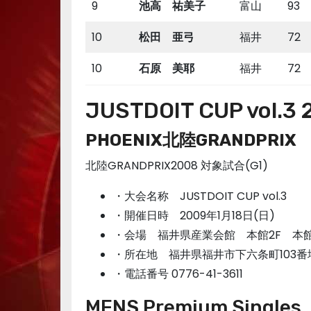
9
池高 祐美子
富山
93
10
松田 亜弓
福井
72
10
石原 美耶
福井
72
JUSTDOIT CUP vol.3
PHOENIX北陸GRANDPRIX
北陸GRANDPRIX2008 対象試合(G1)
・大会名称 JUSTDOIT CUP vol.3
・開催日時 2009年1月18日(日)
・会場 福井県産業会館 本館2F 本
・所在地 福井県福井市下六条町103番
・電話番号 0776-41-3611
MENS Premium Singles