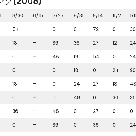
(2008)
t
3/30
6/15
7/27
8/31
9/14
11/2
1/
54
–
0
0
72
0
36
18
–
36
36
27
12
24
0
–
48
18
54
0
24
0
–
0
18
0
24
96
18
–
0
24
27
18
4
0
–
0
48
0
36
36
36
–
48
0
27
0
0
0
–
36
0
36
0
24