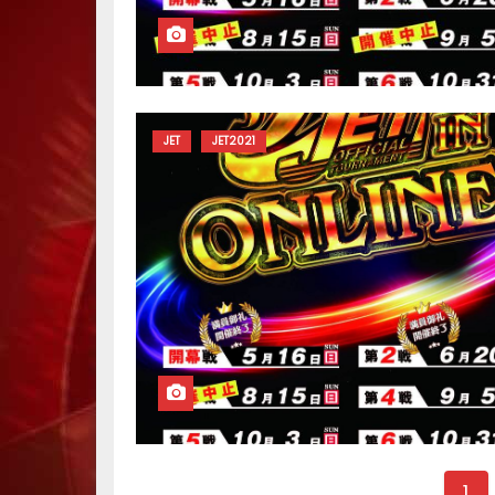
JET
JET2021
投
1