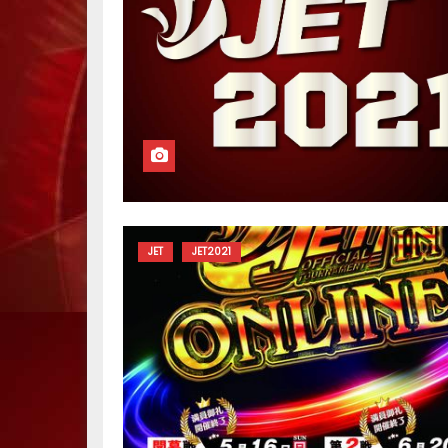
JET
JET2021