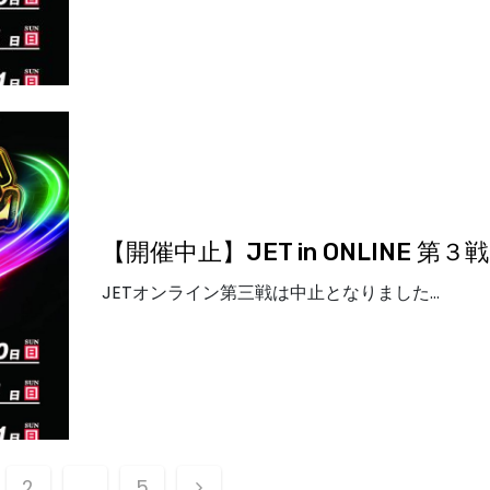
【開催中止】JET in ONLINE 第３戦
JETオンライン第三戦は中止となりました…
2
…
5