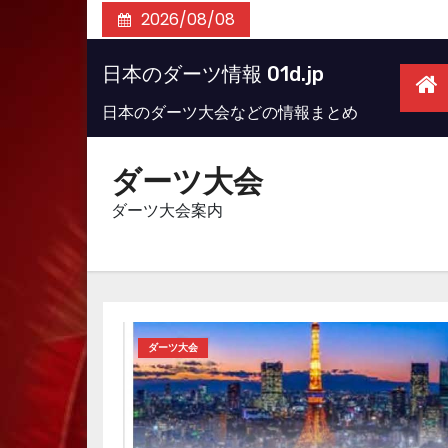
コ
2026/08/08
ン
テ
日本のダーツ情報 01d.jp
ン
日本のダーツ大会などの情報まとめ
ツ
へ
ダーツ大会
ス
キ
ダーツ大会案内
ッ
プ
ダーツ大会