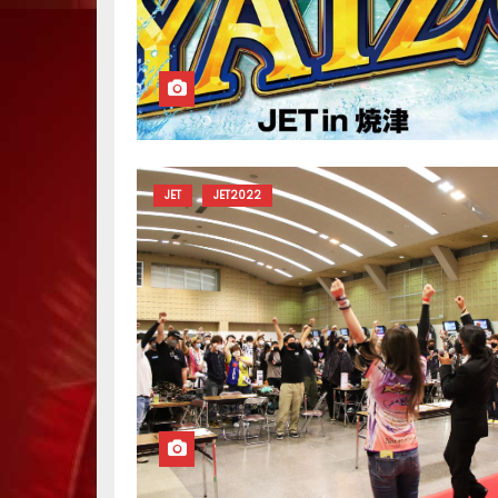
JET
JET2022