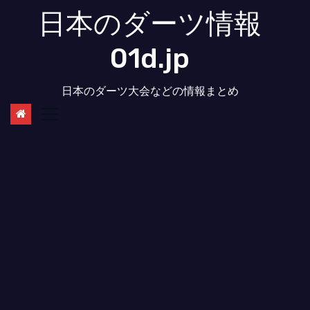
コ
日本のダーツ情報
ン
テ
01d.jp
ン
ツ
日本のダーツ大会などの情報まとめ
へ
ス
キ
ッ
プ