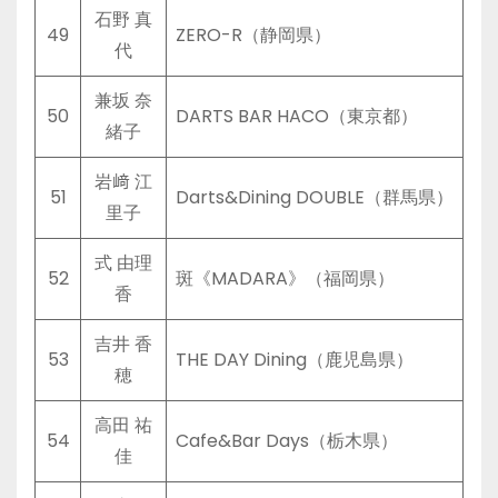
石野 真
49
ZERO-R（静岡県）
代
兼坂 奈
50
DARTS BAR HACO（東京都）
緒子
岩﨑 江
51
Darts&Dining DOUBLE（群馬県）
里子
式 由理
52
斑《MADARA》（福岡県）
香
吉井 香
53
THE DAY Dining（鹿児島県）
穂
高田 祐
54
Cafe&Bar Days（栃木県）
佳