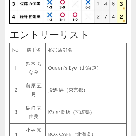
エントリーリスト
No.
選手名
参加店舗名
鈴木 ち
1
Queen’s Eye（北海道）
なみ
藤原 五
2
投処 絆（東京都）
月
島﨑 真
3
K’s 延岡店（宮崎県）
由美
小林 知
4
BOX CAFE（北海道）