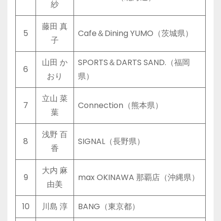
紗
藤田 真
5
Cafe＆Dining YUMO（茨城県）
子
山田 か
SPORTS＆DARTS SAND.（福岡
6
おり
県）
立山 菜
7
Connection（熊本県）
葉
浅野 百
8
SIGNAL（長野県）
香
大内 麻
9
max OKINAWA 那覇店（沖縄県）
由美
10
川島 淳
BANG（東京都）