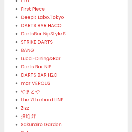
L’m
First Piece
Deepit Labo.Tokyo
DARTS BAR HACO
DartsBar NipStyle S
STRIKE DARTS
BANG
Lucci-Dining&Bar
Darts Bar NIP
DARTS BAR H2O
mar VEROUS
やまとや
the 7th chord LINE
Zizz
投処 絆
Sakurairo Garden