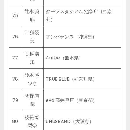
辻本 麻
ダーツスタジアム 池袋店（東京
75
耶
都）
半嶺 羽
76
アンバランス（沖縄県）
美
古越 美
77
Curbe（熊本県）
加
鈴木 さ
78
TRUE BLUE（神奈川県）
つき
牧野 百
79
eva 高井戸店（東京都）
花
後長 絵
80
6HUSBAND（大阪府）
梨奈