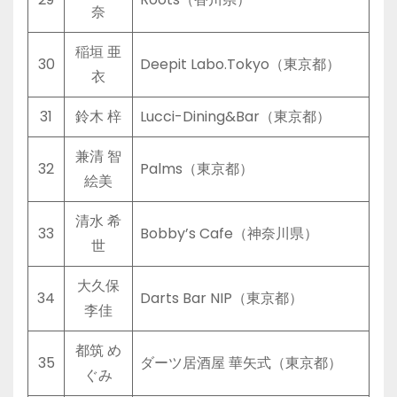
奈
稲垣 亜
30
Deepit Labo.Tokyo（東京都）
衣
31
鈴木 梓
Lucci-Dining&Bar（東京都）
兼清 智
32
Palms（東京都）
絵美
清水 希
33
Bobby’s Cafe（神奈川県）
世
大久保
34
Darts Bar NIP（東京都）
李佳
都筑 め
35
ダーツ居酒屋 華矢式（東京都）
ぐみ