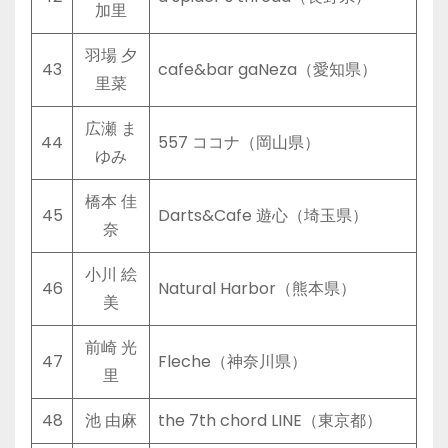
加里
羽場 夕
43
cafe&bar gaNeza（愛知県）
里菜
広瀬 ま
44
557 ココナ（岡山県）
ゆみ
橋本 佳
45
Darts&Cafe 遊心（埼玉県）
奈
小川 絵
46
Natural Harbor（熊本県）
美
前崎 光
47
Fleche（神奈川県）
里
48
池 由麻
the 7th chord LINE（東京都）