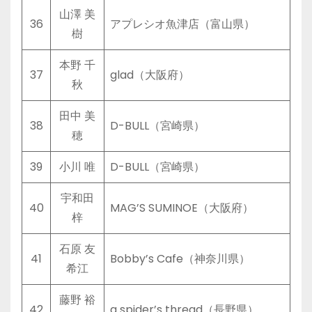
山澤 美
36
アプレシオ魚津店（富山県）
樹
本野 千
37
glad（大阪府）
秋
田中 美
38
D-BULL（宮崎県）
穂
39
小川 唯
D-BULL（宮崎県）
宇和田
40
MAG’S SUMINOE（大阪府）
梓
石原 友
41
Bobby’s Cafe（神奈川県）
希江
藤野 裕
42
a spider’s thread（長野県）