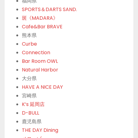
福岡県
SPORTS＆DARTS SAND.
斑《MADARA》
Cafe&Bar BRAVE
熊本県
Curbe
Connection
Bar Room OWL
Natural Harbor
大分県
HAVE A NICE DAY
宮崎県
K’s 延岡店
D-BULL
鹿児島県
THE DAY Dining