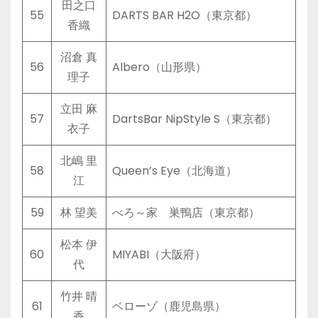
田之口
55
DARTS BAR H2O（東京都）
香織
沼倉 真
56
Albero（山形県）
理子
立田 麻
57
DartsBar NipStyle S（東京都）
衣子
北嶋 里
58
Queen’s Eye（北海道）
江
59
林 望美
べろ～家 巣鴨店（東京都）
松本 伊
60
MIYABI（大阪府）
代
竹井 晴
61
ベローゾ（鹿児島県）
香