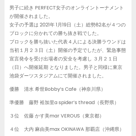
男子に続き PERFECT女子のオンライントーナメント
が開催されました。
女子の予選は 2021年 1月19日（土）総勢82名が４つの
ブロックに分かれての勝ち抜き戦でした。
ブロックを勝ち抜いた代表４人による決勝ラウンドは
当初１月２３日（土）開催の予定でしたが、緊急事態
宣言発令を受け出場者の安全を考慮し ３月２１日
（日）へ開催延期 となりました。男子と同様に東京
池袋ダーツスタジアムにて開催されました。
優勝 清水 希世Bobby’s Cafe（神奈川県）
準優勝 藤野 裕加里a spider’s thread（長野県）
３位 佐藤 かす美mar VEROUS（東京都）
４位 大内 麻由美max OKINAWA 那覇店（沖縄県）