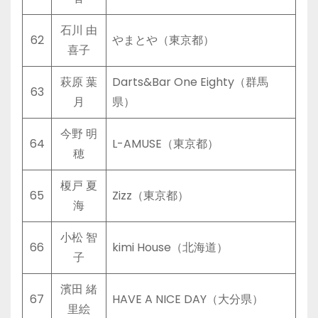
石川 由
62
やまとや（東京都）
喜子
萩原 葉
Darts&Bar One Eighty（群馬
63
月
県）
今野 明
64
L-AMUSE（東京都）
穂
榎戸 夏
65
Zizz（東京都）
海
小松 智
66
kimi House（北海道）
子
濱田 緒
67
HAVE A NICE DAY（大分県）
里絵