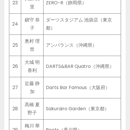
23
ZERO-R（静岡県）
里
鎭守 恭
ダーツスタジアム 池袋店（東京
24
子
都）
奥村 理
25
アンバランス（沖縄県）
世
大城 明
26
DARTS&BAR Quatro（沖縄県）
香利
近藤 静
27
Darts Bar Famous（大阪府）
加
髙橋 夏
28
Sakurairo Garden（東京都）
野子
梅川 華
29
Roots（香川県）