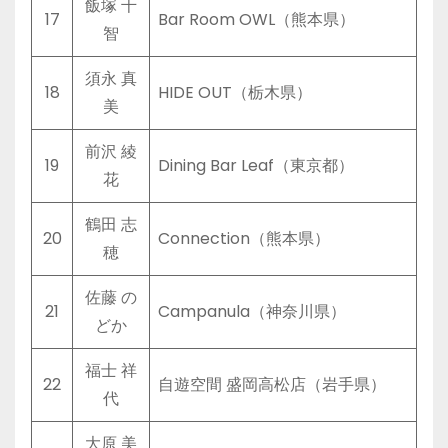
飯塚 千
17
Bar Room OWL（熊本県）
智
須永 真
18
HIDE OUT（栃木県）
美
前沢 綾
19
Dining Bar Leaf（東京都）
花
鶴田 志
20
Connection（熊本県）
穂
佐藤 の
21
Campanula（神奈川県）
どか
福士 祥
22
自遊空間 盛岡高松店（岩手県）
代
大原 美