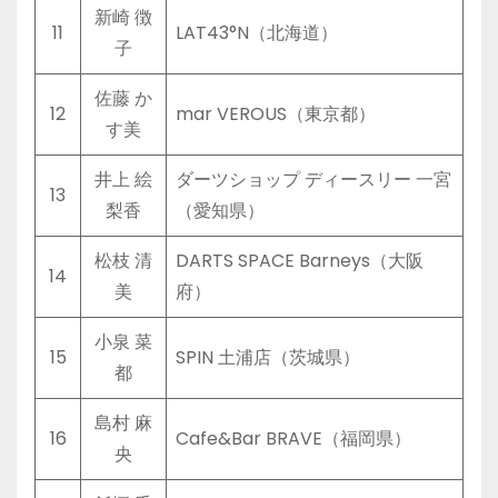
新崎 徴
11
LAT43°N（北海道）
子
佐藤 か
12
mar VEROUS（東京都）
す美
井上 絵
ダーツショップ ディースリー 一宮
13
梨香
（愛知県）
松枝 清
DARTS SPACE Barneys（大阪
14
美
府）
小泉 菜
15
SPIN 土浦店（茨城県）
都
島村 麻
16
Cafe&Bar BRAVE（福岡県）
央