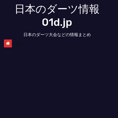
コ
日本のダーツ情報
ン
テ
01d.jp
ン
ツ
日本のダーツ大会などの情報まとめ
へ
ス
キ
ッ
プ